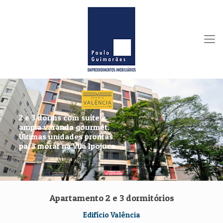
2 e 3 dorms com suíte e
ampla varanda gourmet.
Últimas unidades prontas
para morar na Vila Ipojuca
Apartamento 2 e 3 dormitórios
Edifício Valência